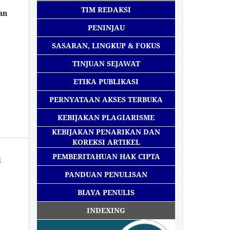
TIM REDAKSI
an
PENINJAU
SASARAN, LINGKUP & FOKUS
TINJUAN SEJAWAT
ETIKA PUBLIKASI
PERNYATAAN AKSES TERBUKA
KEBIJAKAN PLAGIARISME
KEBIJAKAN PENARIKAN DAN
KOREKSI ARTIKEL
PEMBERITAHUAN HAK CIPTA
5
PANDUAN PENULISAN
BIAYA PENULIS
INDEXING