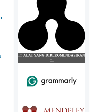
I
..:: ALAT YANG DIREKOMENDASIKAN
N
::..