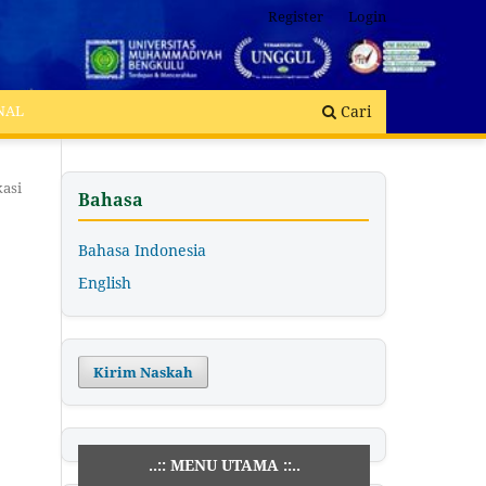
Register
Login
Cari
NAL
kasi
Bahasa
Bahasa Indonesia
English
Kirim Naskah
..:: MENU UTAMA ::..