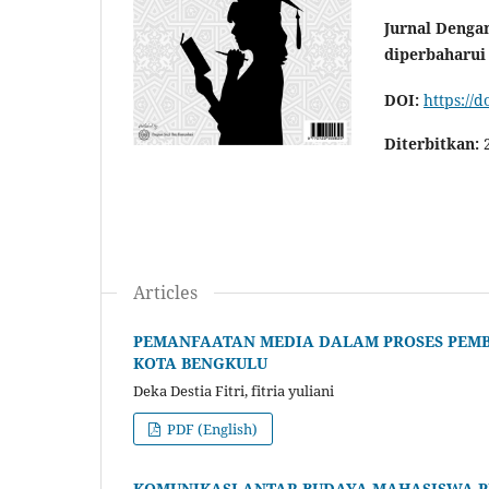
Jurnal Dengan
diperbaharui
DOI:
https://d
Diterbitkan:
Articles
PEMANFAATAN MEDIA DALAM PROSES PEMBE
KOTA BENGKULU
Deka Destia Fitri, fitria yuliani
PDF (English)
KOMUNIKASI ANTAR BUDAYA MAHASISWA P