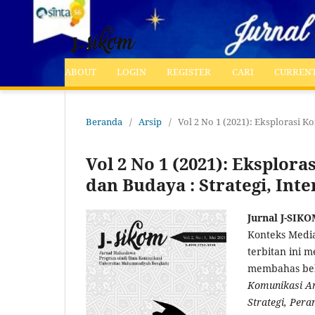
ABOUT
LOGIN
REGISTER
CARI
CURREN
Beranda
/
Arsip
/
Vol 2 No 1 (2021): Eksplorasi K
Vol 2 No 1 (2021): Eksplo
dan Budaya : Strategi, Int
Jurnal J-SIKO
Konteks Media
terbitan ini 
membahas beb
Komunikasi An
Strategi, Pera