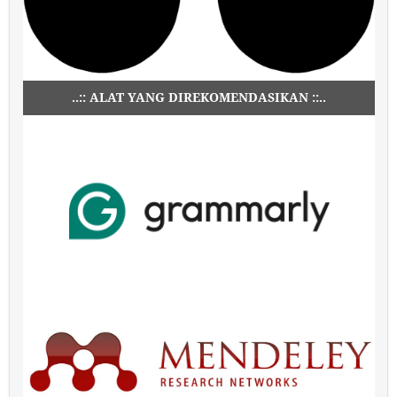
..:: ALAT YANG DIREKOMENDASIKAN ::..