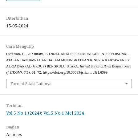
Diterbitkan
15-05-2024
Cara Mengutip
Oktafian, F. ., & Yuliani, F. (2024). ANALISIS KOMUNIKASI INTERPERSONAL
ATASAN DAN BAWAHAN DALAM MENINGKATKAN KINERJA KARYAWAN CV.
AL-QAISAR (AL- GROUP) BENGKULU UTARA.
Jurnal Sarjana Ilmu Komunikasi
(J-SIKOM)
,
5
(1), 61–72. https://doi.org/10.36085/jsikom.v5i1.6399
Format Sitasi Lainnya
Terbitan
Vol 5 No 1 (2024): Vol.5 No.1 Mei 2024
Bagian
Articles