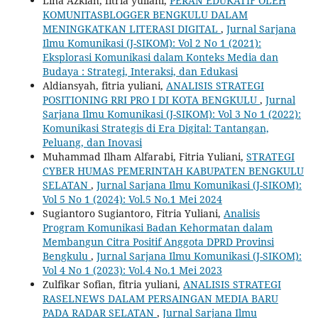
Lina Azkiah, fitria yuliani,
PERAN EDUKATIF OLEH
KOMUNITASBLOGGER BENGKULU DALAM
MENINGKATKAN LITERASI DIGITAL
,
Jurnal Sarjana
Ilmu Komunikasi (J-SIKOM): Vol 2 No 1 (2021):
Eksplorasi Komunikasi dalam Konteks Media dan
Budaya : Strategi, Interaksi, dan Edukasi
Aldiansyah, fitria yuliani,
ANALISIS STRATEGI
POSITIONING RRI PRO I DI KOTA BENGKULU
,
Jurnal
Sarjana Ilmu Komunikasi (J-SIKOM): Vol 3 No 1 (2022):
Komunikasi Strategis di Era Digital: Tantangan,
Peluang, dan Inovasi
Muhammad Ilham Alfarabi, Fitria Yuliani,
STRATEGI
CYBER HUMAS PEMERINTAH KABUPATEN BENGKULU
SELATAN
,
Jurnal Sarjana Ilmu Komunikasi (J-SIKOM):
Vol 5 No 1 (2024): Vol.5 No.1 Mei 2024
Sugiantoro Sugiantoro, Fitria Yuliani,
Analisis
Program Komunikasi Badan Kehormatan dalam
Membangun Citra Positif Anggota DPRD Provinsi
Bengkulu
,
Jurnal Sarjana Ilmu Komunikasi (J-SIKOM):
Vol 4 No 1 (2023): Vol.4 No.1 Mei 2023
Zulfikar Sofian, fitria yuliani,
ANALISIS STRATEGI
RASELNEWS DALAM PERSAINGAN MEDIA BARU
PADA RADAR SELATAN
,
Jurnal Sarjana Ilmu