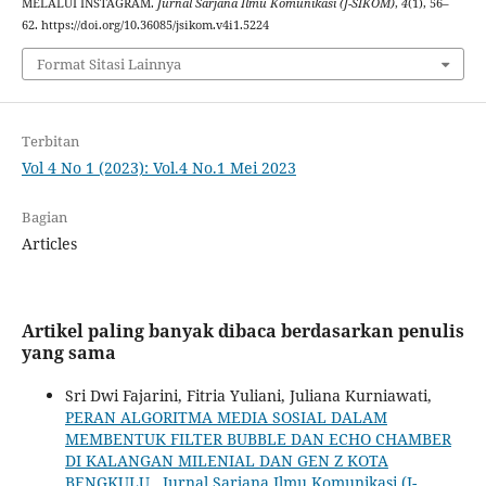
MELALUI INSTAGRAM.
Jurnal Sarjana Ilmu Komunikasi (J-SIKOM)
,
4
(1), 56–
62. https://doi.org/10.36085/jsikom.v4i1.5224
Format Sitasi Lainnya
Terbitan
Vol 4 No 1 (2023): Vol.4 No.1 Mei 2023
Bagian
Articles
Artikel paling banyak dibaca berdasarkan penulis
yang sama
Sri Dwi Fajarini, Fitria Yuliani, Juliana Kurniawati,
PERAN ALGORITMA MEDIA SOSIAL DALAM
MEMBENTUK FILTER BUBBLE DAN ECHO CHAMBER
DI KALANGAN MILENIAL DAN GEN Z KOTA
BENGKULU
,
Jurnal Sarjana Ilmu Komunikasi (J-