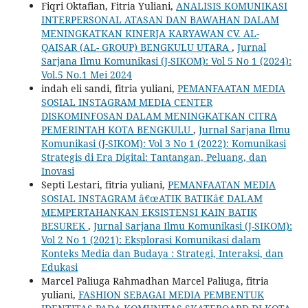
Fiqri Oktafian, Fitria Yuliani,
ANALISIS KOMUNIKASI
INTERPERSONAL ATASAN DAN BAWAHAN DALAM
MENINGKATKAN KINERJA KARYAWAN CV. AL-
QAISAR (AL- GROUP) BENGKULU UTARA
,
Jurnal
Sarjana Ilmu Komunikasi (J-SIKOM): Vol 5 No 1 (2024):
Vol.5 No.1 Mei 2024
indah eli sandi, fitria yuliani,
PEMANFAATAN MEDIA
SOSIAL INSTAGRAM MEDIA CENTER
DISKOMINFOSAN DALAM MENINGKATKAN CITRA
PEMERINTAH KOTA BENGKULU
,
Jurnal Sarjana Ilmu
Komunikasi (J-SIKOM): Vol 3 No 1 (2022): Komunikasi
Strategis di Era Digital: Tantangan, Peluang, dan
Inovasi
Septi Lestari, fitria yuliani,
PEMANFAATAN MEDIA
SOSIAL INSTAGRAM â€œATIK BATIKâ€ DALAM
MEMPERTAHANKAN EKSISTENSI KAIN BATIK
BESUREK
,
Jurnal Sarjana Ilmu Komunikasi (J-SIKOM):
Vol 2 No 1 (2021): Eksplorasi Komunikasi dalam
Konteks Media dan Budaya : Strategi, Interaksi, dan
Edukasi
Marcel Paliuga Rahmadhan Marcel Paliuga, fitria
yuliani,
FASHION SEBAGAI MEDIA PEMBENTUK