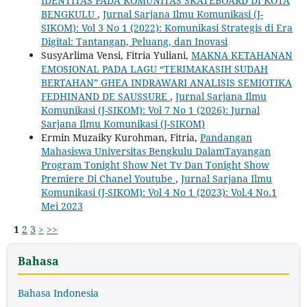
IDENTITAS PADA KOMUNITAS SKATEBOARD DI KOTA
BENGKULU
,
Jurnal Sarjana Ilmu Komunikasi (J-
SIKOM): Vol 3 No 1 (2022): Komunikasi Strategis di Era
Digital: Tantangan, Peluang, dan Inovasi
SusyArlima Vensi, Fitria Yuliani,
MAKNA KETAHANAN
EMOSIONAL PADA LAGU “TERIMAKASIH SUDAH
BERTAHAN” GHEA INDRAWARI ANALISIS SEMIOTIKA
FEDHINAND DE SAUSSURE
,
Jurnal Sarjana Ilmu
Komunikasi (J-SIKOM): Vol 7 No 1 (2026): Jurnal
Sarjana Ilmu Komunikasi (J-SIKOM)
Ermin Muzaiky Kurohman, Fitria,
Pandangan
Mahasiswa Universitas Bengkulu DalamTayangan
Program Tonight Show Net Tv Dan Tonight Show
Premiere Di Chanel Youtube
,
Jurnal Sarjana Ilmu
Komunikasi (J-SIKOM): Vol 4 No 1 (2023): Vol.4 No.1
Mei 2023
1
2
3
>
>>
Bahasa
Bahasa Indonesia