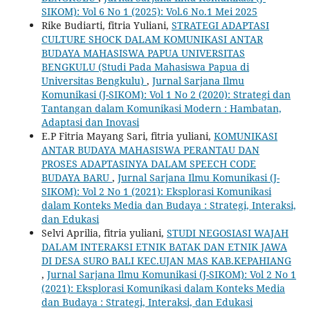
SIKOM): Vol 6 No 1 (2025): Vol.6 No.1 Mei 2025
Rike Budiarti, fitria Yuliani,
STRATEGI ADAPTASI
CULTURE SHOCK DALAM KOMUNIKASI ANTAR
BUDAYA MAHASISWA PAPUA UNIVERSITAS
BENGKULU (Studi Pada Mahasiswa Papua di
Universitas Bengkulu)
,
Jurnal Sarjana Ilmu
Komunikasi (J-SIKOM): Vol 1 No 2 (2020): Strategi dan
Tantangan dalam Komunikasi Modern : Hambatan,
Adaptasi dan Inovasi
E.P Fitria Mayang Sari, fitria yuliani,
KOMUNIKASI
ANTAR BUDAYA MAHASISWA PERANTAU DAN
PROSES ADAPTASINYA DALAM SPEECH CODE
BUDAYA BARU
,
Jurnal Sarjana Ilmu Komunikasi (J-
SIKOM): Vol 2 No 1 (2021): Eksplorasi Komunikasi
dalam Konteks Media dan Budaya : Strategi, Interaksi,
dan Edukasi
Selvi Aprilia, fitria yuliani,
STUDI NEGOSIASI WAJAH
DALAM INTERAKSI ETNIK BATAK DAN ETNIK JAWA
DI DESA SURO BALI KEC.UJAN MAS KAB.KEPAHIANG
,
Jurnal Sarjana Ilmu Komunikasi (J-SIKOM): Vol 2 No 1
(2021): Eksplorasi Komunikasi dalam Konteks Media
dan Budaya : Strategi, Interaksi, dan Edukasi