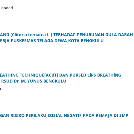
landari
G (Clitoria ternatea L.) TERHADAP PENURUNAN GULA DARAH
 KERJA PUSKESMAS TELAGA DEWA KOTA BENGKULU
EATHING TECHNIQUE(ACBT) DAN PURSED LlPS BREATHlNG
 RSUD Dr. M. YUNUS BENGKULU
ri
N RISIKO PERILAKU SOSIAL NEGATIF PADA REMAJA DI SMP