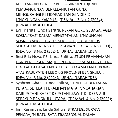
KESETARAAN GENDER BERDASARKAN TUJUAN
PEMBANGUNAN BERKELANJUTAN GUNA
MENGURANGI KETIDAKADILAN GENDER DI
LINGKUNGAN KAMPUS
,
IDEA: Vol. 3 No. 2 (2024):
JURNAL ILMIAH IDEA
Evi Trianita, Linda Safitra,
PERAN GURU SEBAGAI AGEN
SOSIALISASI DALAM MENCIPTAKAN LINGUNGAN
SOSIAL YANG SEHAT DI SEKOLAH (STUDI KASUS
SEKOLAH MENENGAH PERTAMA 15 KOTA BENGKULU)
,
IDEA: Vol. 3 No. 2 (2024): JURNAL ILMIAH IDEA
Resi Erla Nova. RE, Linda Safitra,
STUDI PEMAHAMAN
DAN PERSEPSI REMAJA TENTANG SEKSUALITAS DI ERA
DIGITAL DI DESA TABEAK BLAU KECAMATAN LEBONG
ATAS KABUPATEN LEBONG PROVINSI BENGKULU
,
IDEA: Vol. 3 No. 2 (2024): JURNAL ILMIAH IDEA
Syahroni Ababil, Linda Safitra,
STRATEGI BERTAHAN
PETANI SETELAH PERALIHAN MATA PENCAHARIAN
DARI PETANI KARET KE PETANI SAWIT DI DESA AIR
SEBAYUR BENGKULU UTARA
,
IDEA: Vol. 4 No. 2 (2025):
JURNAL ILMIAH IDEA
Jimi Kasimpan, Linda Safitra,
STRATEGI SURVIVE
PENGRAJIN BATU BATA TRADISIONAL DALAM