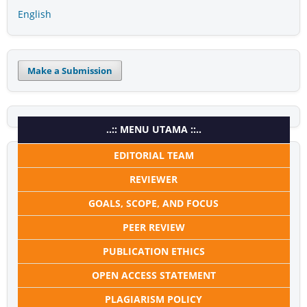
English
Make a Submission
..:: MENU UTAMA ::..
EDITORIAL TEAM
REVIEWER
GOALS, SCOPE, AND FOCUS
PEER REVIEW
PUBLICATION ETHICS
OPEN ACCESS STATEMENT
PLAGIARISM POLICY