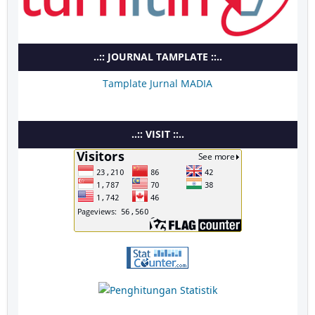
..:: JOURNAL TAMPLATE ::..
Tamplate Jurnal MADIA
..:: VISIT ::..