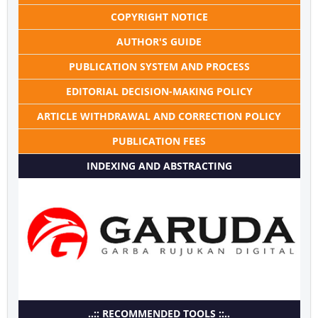
COPYRIGHT NOTICE
AUTHOR'S GUIDE
PUBLICATION SYSTEM AND PROCESS
EDITORIAL DECISION-MAKING POLICY
ARTICLE WITHDRAWAL AND CORRECTION POLICY
PUBLICATION FEES
INDEXING AND ABSTRACTING
..:: RECOMMENDED TOOLS ::..