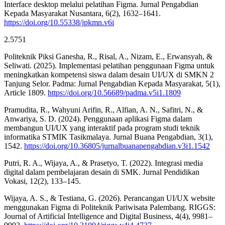
Interface desktop melalui pelatihan Figma. Jurnal Pengabdian
Kepada Masyarakat Nusantara, 6(2), 1632–1641.
https://doi.org/10.55338/jpkmn.v6i
2.5751
Politeknik Piksi Ganesha, R., Risal, A., Nizam, E., Erwansyah, &
Seliwati. (2025). Implementasi pelatihan penggunaan Figma untuk
meningkatkan kompetensi siswa dalam desain UI/UX di SMKN 2
Tanjung Selor. Padma: Jurnal Pengabdian Kepada Masyarakat, 5(1),
Article 1809.
https://doi.org/10.56689/padma.v5i1.1809
Pramudita, R., Wahyuni Arifin, R., Alfian, A. N., Safitri, N., &
Anwariya, S. D. (2024). Penggunaan aplikasi Figma dalam
membangun UI/UX yang interaktif pada program studi teknik
informatika STMIK Tasikmalaya. Jurnal Buana Pengabdian, 3(1),
1542.
https://doi.org/10.36805/jurnalbuanapengabdian.v3i1.1542
Putri, R. A., Wijaya, A., & Prasetyo, T. (2022). Integrasi media
digital dalam pembelajaran desain di SMK. Jurnal Pendidikan
Vokasi, 12(2), 133–145.
Wijaya, A. S., & Testiana, G. (2026). Perancangan UI/UX website
menggunakan Figma di Politeknik Pariwisata Palembang. RIGGS:
Journal of Artificial Intelligence and Digital Business, 4(4), 9981–