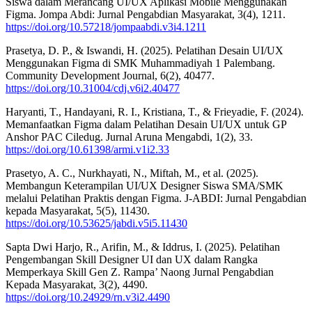
Siswa dalam Merancang UI/UX Aplikasi Mobile Menggunakan
Figma. Jompa Abdi: Jurnal Pengabdian Masyarakat, 3(4), 1211.
https://doi.org/10.57218/jompaabdi.v3i4.1211
Prasetya, D. P., & Iswandi, H. (2025). Pelatihan Desain UI/UX
Menggunakan Figma di SMK Muhammadiyah 1 Palembang.
Community Development Journal, 6(2), 40477.
https://doi.org/10.31004/cdj.v6i2.40477
Haryanti, T., Handayani, R. I., Kristiana, T., & Frieyadie, F. (2024).
Memanfaatkan Figma dalam Pelatihan Desain UI/UX untuk GP
Anshor PAC Ciledug. Jurnal Aruna Mengabdi, 1(2), 33.
https://doi.org/10.61398/armi.v1i2.33
Prasetyo, A. C., Nurkhayati, N., Miftah, M., et al. (2025).
Membangun Keterampilan UI/UX Designer Siswa SMA/SMK
melalui Pelatihan Praktis dengan Figma. J-ABDI: Jurnal Pengabdian
kepada Masyarakat, 5(5), 11430.
https://doi.org/10.53625/jabdi.v5i5.11430
Sapta Dwi Harjo, R., Arifin, M., & Iddrus, I. (2025). Pelatihan
Pengembangan Skill Designer UI dan UX dalam Rangka
Memperkaya Skill Gen Z. Rampa’ Naong Jurnal Pengabdian
Kepada Masyarakat, 3(2), 4490.
https://doi.org/10.24929/rn.v3i2.4490