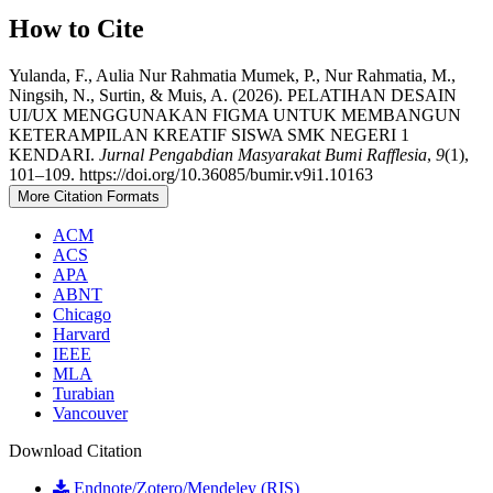
How to Cite
Yulanda, F., Aulia Nur Rahmatia Mumek, P., Nur Rahmatia, M.,
Ningsih, N., Surtin, & Muis, A. (2026). PELATIHAN DESAIN
UI/UX MENGGUNAKAN FIGMA UNTUK MEMBANGUN
KETERAMPILAN KREATIF SISWA SMK NEGERI 1
KENDARI.
Jurnal Pengabdian Masyarakat Bumi Rafflesia
,
9
(1),
101–109. https://doi.org/10.36085/bumir.v9i1.10163
More Citation Formats
ACM
ACS
APA
ABNT
Chicago
Harvard
IEEE
MLA
Turabian
Vancouver
Download Citation
Endnote/Zotero/Mendeley (RIS)