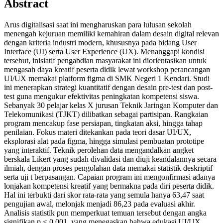
Abstract
Arus digitalisasi saat ini mengharuskan para lulusan sekolah
menengah kejuruan memiliki kemahiran dalam desain digital relevan
dengan kriteria industri modern, khususnya pada bidang User
Interface (UI) serta User Experience (UX). Menanggapi kondisi
tersebut, inisiatif pengabdian masyarakat ini diorientasikan untuk
mengasah daya kreatif peserta didik lewat workshop perancangan
UI/UX memakai platform figma di SMK Negeri 1 Kendari. Studi
ini menerapkan strategi kuantitatif dengan desain pre-test dan post-
test guna mengukur efektivitas peningkatan kompetensi siswa.
Sebanyak 30 pelajar kelas X jurusan Teknik Jaringan Komputer dan
Telekomunikasi (TJKT) dilibatkan sebagai partisipan. Rangkaian
program mencakup fase persiapan, tingkatan aksi, hingga tahap
penilaian. Fokus materi ditekankan pada teori dasar UI/UX,
eksplorasi alat pada figma, hingga simulasi pembuatan prototipe
yang interaktif. Teknik perolehan data mengandalkan angket
berskala Likert yang sudah divalidasi dan diuji keandalannya secara
ilmiah, dengan proses pengolahan data memakai statistik deskriptif
serta uji t berpasangan. Capaian program ini mengonfirmasi adanya
lonjakan kompetensi kreatif yang bermakna pada diri peserta didik.
Hal ini terbukti dari skor rata-rata yang semula hanya 63,47 saat
pengujian awal, melonjak menjadi 86,23 pada evaluasi akhir.
Analisis statistik pun memperkuat temuan tersebut dengan angka
signifikan p < 0,001, yang menegaskan bahwa edukasi UI/UX