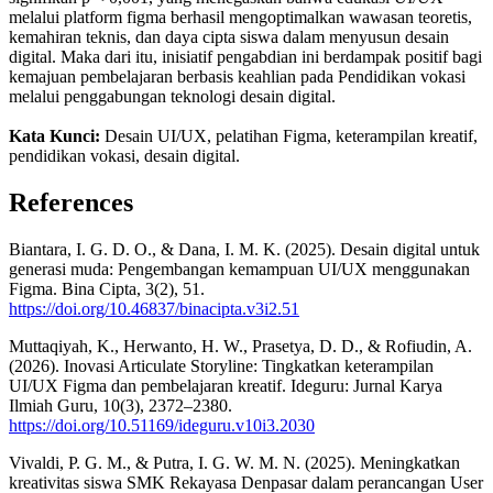
melalui platform figma berhasil mengoptimalkan wawasan teoretis,
kemahiran teknis, dan daya cipta siswa dalam menyusun desain
digital. Maka dari itu, inisiatif pengabdian ini berdampak positif bagi
kemajuan pembelajaran berbasis keahlian pada Pendidikan vokasi
melalui penggabungan teknologi desain digital.
Kata Kunci:
Desain UI/UX, pelatihan Figma, keterampilan kreatif,
pendidikan vokasi, desain digital.
References
Biantara, I. G. D. O., & Dana, I. M. K. (2025). Desain digital untuk
generasi muda: Pengembangan kemampuan UI/UX menggunakan
Figma. Bina Cipta, 3(2), 51.
https://doi.org/10.46837/binacipta.v3i2.51
Muttaqiyah, K., Herwanto, H. W., Prasetya, D. D., & Rofiudin, A.
(2026). Inovasi Articulate Storyline: Tingkatkan keterampilan
UI/UX Figma dan pembelajaran kreatif. Ideguru: Jurnal Karya
Ilmiah Guru, 10(3), 2372–2380.
https://doi.org/10.51169/ideguru.v10i3.2030
Vivaldi, P. G. M., & Putra, I. G. W. M. N. (2025). Meningkatkan
kreativitas siswa SMK Rekayasa Denpasar dalam perancangan User