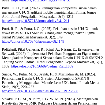
9992.
https://doi.org/10.31004/riggs.v4i4.4737
Putra, U. H., et al. (2024). Peningkatan kompetensi siswa dalam
merancang UI/UX aplikasi mobile menggunakan Figma. Jompa
Abdi: Jurnal Pengabdian Masyarakat, 3(4), 1211.
https://doi.org/10.57218/jompaabdi.v3i4.1211
Putri, R. E., & Putra, I. G. (2025). Pelatihan desain UI/UX untuk
siswa kelas XI TKJ SMKN 3 Bangkalan menggunakan Figma.
Jurnal Pengabdian Masyarakat, 3(2), 149.
https://doi.org/10.70340/japamas.v3i2.149
Politeknik Piksi Ganesha, R., Risal, A., Nizam, E., Erwansyah, &
Seliwati. (2025). Implementasi Pelatihan Penggunaan Figma untuk
Meningkatkan Kompetensi Siswa dalam Desain UI/UX di SMKN 2
Tanjung Selor. Padma: Jurnal Pengabdian Kepada Masyarakat, 5(1),
1809.
https://doi.org/10.56689/padma.v5i1.1809
Suada, W., Putra, M. S., Syakti, F., & Marlindawati, M. (2025).
Perancangan Desain UI/UX Sistem Akademik di SMKN 8
Palembang Menggunakan Metode Lean UX. Jurnal Ilmiah Media
Sisfo, 19(2), 220–233.
https://doi.org/10.33998/mediasisfo.2025.19.2.2560
Vivaldi, P. G. M., & Putra, I. G. W. M. N. (2025). Meningkatkan
Kreativitas Siswa SMK Rekayasa Denpasar dalam Perancangan