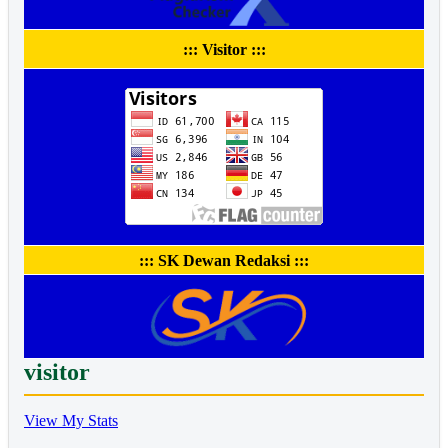
::: Visitor :::
::: SK Dewan Redaksi :::
visitor
View My Stats