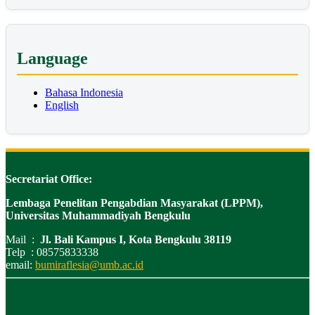
Language
Bahasa Indonesia
English
Secretariat Office:
Lembaga Penelitan Pengabdian Masyarakat (LPPM),
Universitas Muhammadiyah Bengkulu
Mail :
Jl. Bali Kampus I, Kota Bengkulu 38119
Telp : 08575833338
email:
bumiraflesia@umb.ac.id