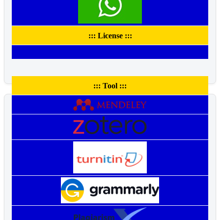
::: License :::
::: Tool :::