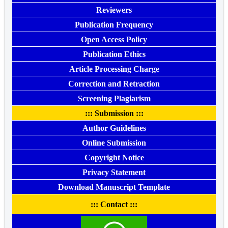
Reviewers
Publication Frequency
Open Access Policy
Publication Ethics
Article Processing Charge
Correction and Retraction
Screening Plagiarism
::: Submission :::
Author Guidelines
Online Submission
Copyright Notice
Privacy Statement
Download Manuscript Template
::: Contact :::