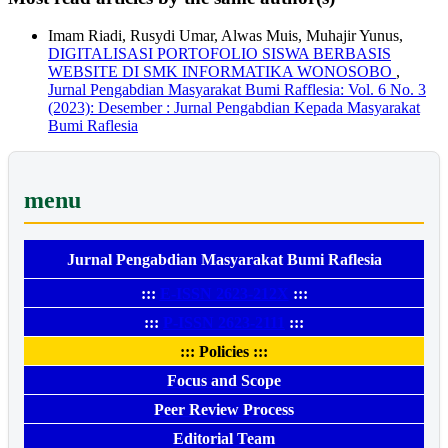
Imam Riadi, Rusydi Umar, Alwas Muis, Muhajir Yunus,
DIGITALISASI PORTOFOLIO SISWA BERBASIS
WEBSITE DI SMK INFORMATIKA WONOSOBO
,
Jurnal Pengabdian Masyarakat Bumi Rafflesia: Vol. 6 No. 3
(2023): Desember : Jurnal Pengabdian Kepada Masyarakat
Bumi Raflesia
menu
Jurnal Pengabdian Masyarakat Bumi Raflesia
:::
E-ISSN 2623-212X
:::
:::
P-ISSN 2623-2111
:::
::: Policies :::
Focus and Scope
Peer Review Process
Editorial Team