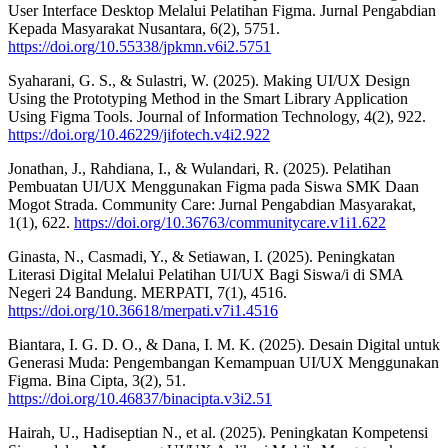
User Interface Desktop Melalui Pelatihan Figma. Jurnal Pengabdian
Kepada Masyarakat Nusantara, 6(2), 5751.
https://doi.org/10.55338/jpkmn.v6i2.5751
Syaharani, G. S., & Sulastri, W. (2025). Making UI/UX Design
Using the Prototyping Method in the Smart Library Application
Using Figma Tools. Journal of Information Technology, 4(2), 922.
https://doi.org/10.46229/jifotech.v4i2.922
Jonathan, J., Rahdiana, I., & Wulandari, R. (2025). Pelatihan
Pembuatan UI/UX Menggunakan Figma pada Siswa SMK Daan
Mogot Strada. Community Care: Jurnal Pengabdian Masyarakat,
1(1), 622.
https://doi.org/10.36763/communitycare.v1i1.622
Ginasta, N., Casmadi, Y., & Setiawan, I. (2025). Peningkatan
Literasi Digital Melalui Pelatihan UI/UX Bagi Siswa/i di SMA
Negeri 24 Bandung. MERPATI, 7(1), 4516.
https://doi.org/10.36618/merpati.v7i1.4516
Biantara, I. G. D. O., & Dana, I. M. K. (2025). Desain Digital untuk
Generasi Muda: Pengembangan Kemampuan UI/UX Menggunakan
Figma. Bina Cipta, 3(2), 51.
https://doi.org/10.46837/binacipta.v3i2.51
Hairah, U., Hadiseptian N., et al. (2025). Peningkatan Kompetensi