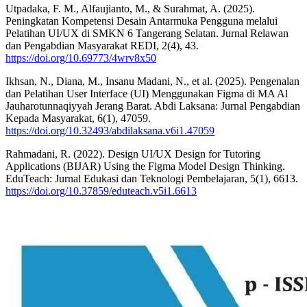
Utpadaka, F. M., Alfaujianto, M., & Surahmat, A. (2025).
Peningkatan Kompetensi Desain Antarmuka Pengguna melalui
Pelatihan UI/UX di SMKN 6 Tangerang Selatan. Jurnal Relawan
dan Pengabdian Masyarakat REDI, 2(4), 43.
https://doi.org/10.69773/4wrv8x50
Ikhsan, N., Diana, M., Insanu Madani, N., et al. (2025). Pengenalan
dan Pelatihan User Interface (UI) Menggunakan Figma di MA Al
Jauharotunnaqiyyah Jerang Barat. Abdi Laksana: Jurnal Pengabdian
Kepada Masyarakat, 6(1), 47059.
https://doi.org/10.32493/abdilaksana.v6i1.47059
Rahmadani, R. (2022). Design UI/UX Design for Tutoring
Applications (BIJAR) Using the Figma Model Design Thinking.
EduTeach: Jurnal Edukasi dan Teknologi Pembelajaran, 5(1), 6613.
https://doi.org/10.37859/eduteach.v5i1.6613