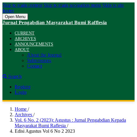
Skip to main content
Skip to main navigation menu
Skip to site
footer
Open Menu
Jurnal Pengabdian Masyarakat Bumi Rafflesia
CURRENT
ARCHIVES
ANNOUNCEMENTS
ABOUT
About the Journal
Submissions
Contact
Search
Register
Login
Home
/
Archives
/
Vol. 6 No. 2 (2023): Agustus : Jurnal Pengabdian Kepada
Masyarakat Bumi Raflesia
/
Edisi Agustus Vol 6 No 2 2023