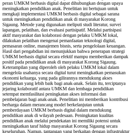
peran UMKM berbasis digital dapat dihubungkan dengan upaya
meningkatkan pendidikan anak. Penelitian ini bertujuan untuk
mengkaji implementasi UMKM berbasis digital sebagai sarana
untuk meningkatkan pendidikan anak di masyarakat Korong
Sigaung. Metode yang digunakan meliputi studi literatur, survei
lapangan, pelatihan, dan evaluasi partisipatif. Melalui partisipasi
aktif masyarakat dan kolaborasi dengan pelaku UMKM lokal,
dilakukan pelatihan mengenai pemanfaatan teknologi digital,
pemasaran online, manajemen bisnis, serta pengelolaan keuangan.
Hasil dari pengabdian ini menunjukkan bahwa penerapan strategi
UMKM berbasis digital secara efektif mampu memberikan dampak
positif pada pendidikan anak di masyarakat Korong Sigaung.
Keterampilan yang diperoleh oleh pelaku UMKM lokal dalam
mengelola usahanya secara digital turut meningkatkan pemasukan
ekonomi keluarga, yang pada gilirannya mendukung akses
pendidikan yang lebih baik bagi anak-anak. Selain itu, terciptanya
jejaring kolaboratif antara UMKM dan lembaga pendidikan
setempat memfasilitasi peningkatan akses informasi dan
pembelajaran bagi anak-anak. Penelitian ini memberikan kontribusi
berharga dalam merancang model berkelanjutan untuk
pemberdayaan UMKM berbasis digital dalam mendukung
pendidikan anak di wilayah pedesaan. Peningkatan kualitas
pendidikan anak melalui pendekatan ini memiliki potensi untuk
meningkatkan taraf hidup masyarakat Korong Sigaung secara
keseluruhan. Namun, tantangan yang berkaitan dengan infrastruktur