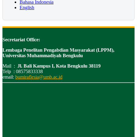
Bahasa Indonesia
English
Secretariat Office:
Lembaga Penelitan Pengabdian Masyarakat (LPPM),
Universitas Muhammadiyah Bengkulu
Mail :
Jl. Bali Kampus I, Kota Bengkulu 38119
Telp : 08575833338
email:
bumiraflesia@umb.ac.id