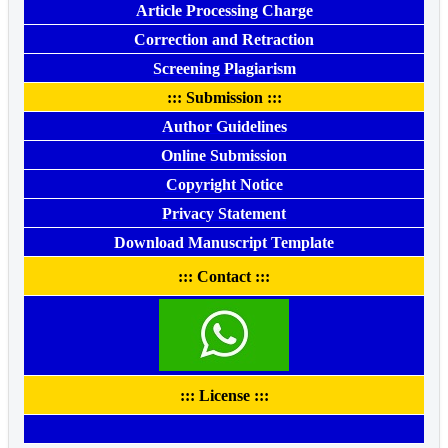
Article Processing Charge
Correction and Retraction
Screening Plagiarism
::: Submission :::
Author Guidelines
Online Submission
Copyright Notice
Privacy Statement
Download Manuscript Template
::: Contact :::
::: License :::