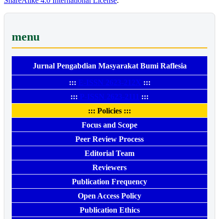
ShareAlike 4.0 International License
.
menu
Jurnal Pengabdian Masyarakat Bumi Raflesia
:::
E-ISSN 2623-212X
:::
:::
P-ISSN 2623-2111
:::
::: Policies :::
Focus and Scope
Peer Review Process
Editorial Team
Reviewers
Publication Frequency
Open Access Policy
Publication Ethics