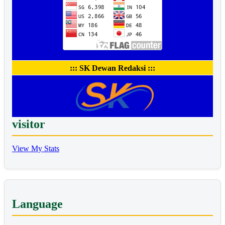
::: SK Dewan Redaksi :::
visitor
View My Stats
Language