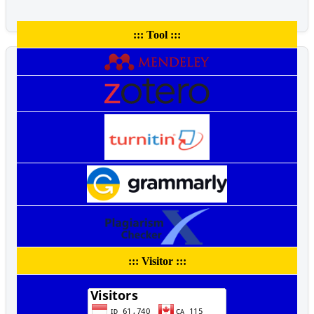
::: Tool :::
::: Visitor :::