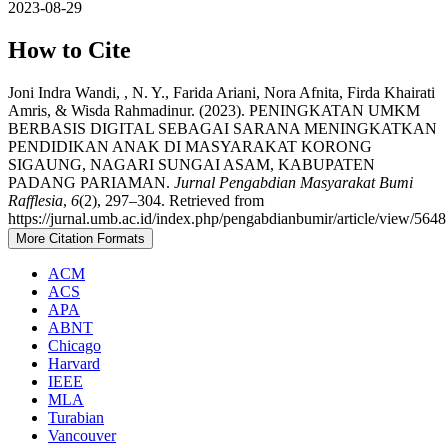
2023-08-29
How to Cite
Joni Indra Wandi, , N. Y., Farida Ariani, Nora Afnita, Firda Khairati
Amris, & Wisda Rahmadinur. (2023). PENINGKATAN UMKM
BERBASIS DIGITAL SEBAGAI SARANA MENINGKATKAN
PENDIDIKAN ANAK DI MASYARAKAT KORONG
SIGAUNG, NAGARI SUNGAI ASAM, KABUPATEN
PADANG PARIAMAN.
Jurnal Pengabdian Masyarakat Bumi
Rafflesia
,
6
(2), 297–304. Retrieved from
https://jurnal.umb.ac.id/index.php/pengabdianbumir/article/view/5648
More Citation Formats
ACM
ACS
APA
ABNT
Chicago
Harvard
IEEE
MLA
Turabian
Vancouver