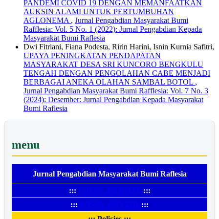
PANDEMI COVID 19 DENGAN MEMANFAATKAN
AUKSIN ALAMI UNTUK PERTUMBUHAN
AGLONEMA
,
Jurnal Pengabdian Masyarakat Bumi
Rafflesia: Vol. 5 No. 1 (2022): Jurnal Pengabdian Kepada
Masyarakat Bumi Raflesia
Dwi Fitriani, Fiana Podesta, Ririn Harini, Isnin Kurnia Safitri,
UPAYA PENINGKATAN PENDAPATAN
MASYARAKAT DESA SRI KUNCORO BENGKULU
TENGAH DENGAN PENGOLAHAN CABE MENJADI
BERBAGAI ANEKA OLAHAN SAMBAL BOTOL
,
Jurnal Pengabdian Masyarakat Bumi Rafflesia: Vol. 7 No. 3
(2024): Desember: Jurnal Pengabdian Kepada Masyarakat
Bumi Raflesia
menu
Jurnal Pengabdian Masyarakat Bumi Raflesia
:::
E-ISSN 2623-212X
:::
:::
P-ISSN 2623-2111
:::
::: Policies :::