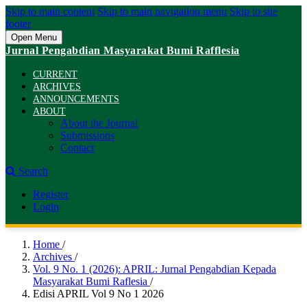
Skip to main content
Skip to main navigation menu
Skip to site
footer
Open Menu
Jurnal Pengabdian Masyarakat Bumi Rafflesia
CURRENT
ARCHIVES
ANNOUNCEMENTS
ABOUT
About the Journal
Submissions
Contact
Search
Register
Login
Home
/
Archives
/
Vol. 9 No. 1 (2026): APRIL: Jurnal Pengabdian Kepada
Masyarakat Bumi Raflesia
/
Edisi APRIL Vol 9 No 1 2026