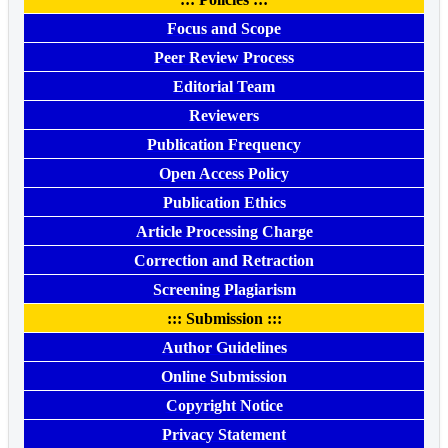
Focus and Scope
Peer Review Process
Editorial Team
Reviewers
Publication Frequency
Open Access Policy
Publication Ethics
Article Processing Charge
Correction and Retraction
Screening Plagiarism
::: Submission :::
Author Guidelines
Online Submission
Copyright Notice
Privacy Statement