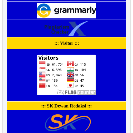
::: Visitor :::
::: SK Dewan Redaksi :::