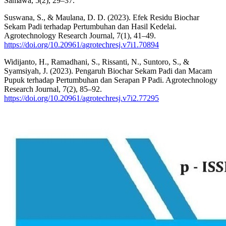
Samawa, 5(2), 29–37.
Suswana, S., & Maulana, D. D. (2023). Efek Residu Biochar
Sekam Padi terhadap Pertumbuhan dan Hasil Kedelai.
Agrotechnology Research Journal, 7(1), 41–49.
https://doi.org/10.20961/agrotechresj.v7i1.70894
Widijanto, H., Ramadhani, S., Rissanti, N., Suntoro, S., &
Syamsiyah, J. (2023). Pengaruh Biochar Sekam Padi dan Macam
Pupuk terhadap Pertumbuhan dan Serapan P Padi. Agrotechnology
Research Journal, 7(2), 85–92.
https://doi.org/10.20961/agrotechresj.v7i2.77295