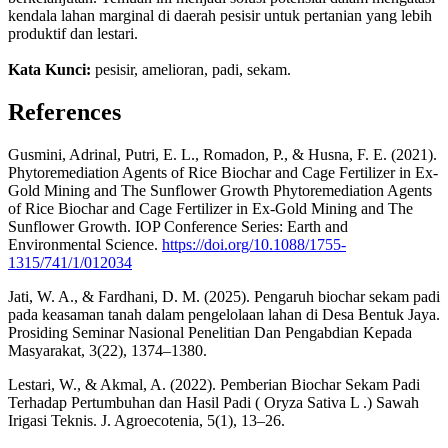
kendala lahan marginal di daerah pesisir untuk pertanian yang lebih
produktif dan lestari.
Kata Kunci:
pesisir, amelioran, padi, sekam.
References
Gusmini, Adrinal, Putri, E. L., Romadon, P., & Husna, F. E. (2021).
Phytoremediation Agents of Rice Biochar and Cage Fertilizer in Ex-
Gold Mining and The Sunflower Growth Phytoremediation Agents
of Rice Biochar and Cage Fertilizer in Ex-Gold Mining and The
Sunflower Growth. IOP Conference Series: Earth and
Environmental Science.
https://doi.org/10.1088/1755-
1315/741/1/012034
Jati, W. A., & Fardhani, D. M. (2025). Pengaruh biochar sekam padi
pada keasaman tanah dalam pengelolaan lahan di Desa Bentuk Jaya.
Prosiding Seminar Nasional Penelitian Dan Pengabdian Kepada
Masyarakat, 3(22), 1374–1380.
Lestari, W., & Akmal, A. (2022). Pemberian Biochar Sekam Padi
Terhadap Pertumbuhan dan Hasil Padi ( Oryza Sativa L .) Sawah
Irigasi Teknis. J. Agroecotenia, 5(1), 13–26.