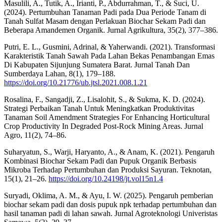
Masulili, A., Tutik, A., Irianti, P., Abdurrahman, T., & Suci, U.
(2024). Pertumbuhan Tanaman Padi pada Dua Periode Tanam di
Tanah Sulfat Masam dengan Perlakuan Biochar Sekam Padi dan
Beberapa Amandemen Organik. Jurnal Agrikultura, 35(2), 377–386.
Putri, E. L., Gusmini, Adrinal, & Yaherwandi. (2021). Transformasi
Karakteristik Tanah Sawah Pada Lahan Bekas Penambangan Emas
Di Kabupaten Sijunjung Sumatera Barat. Jurnal Tanah Dan
Sumberdaya Lahan, 8(1), 179–188.
https://doi.org/10.21776/ub.jtsl.2021.008.1.21
Rosalina, F., Sangadji, Z., Lisalohit, S., & Sukma, K. D. (2024).
Strategi Perbaikan Tanah Untuk Meningkatkan Produktivitas
Tanaman Soil Amendment Strategies For Enhancing Horticultural
Crop Productivity In Degraded Post-Rock Mining Areas. Jurnal
Agro, 11(2), 74–86.
Suharyatun, S., Warji, Haryanto, A., & Anam, K. (2021). Pengaruh
Kombinasi Biochar Sekam Padi dan Pupuk Organik Berbasis
Mikroba Terhadap Pertumbuhan dan Produksi Sayuran. Teknotan,
15(1), 21–26.
https://doi.org/10.24198/jt.vol15n1.4
Suryadi, Oklima, A. M., & Ayu, I. W. (2025). Pengaruh pemberian
biochar sekam padi dan dosis pupuk npk terhadap pertumbuhan dan
hasil tanaman padi di lahan sawah. Jurnal Agroteknologi Univeristas