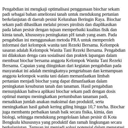
Pengabdian ini mengkaji optimalisasi penggunaan biochar sekam
padi sebagai bahan ameliorasi tanah untuk mendukung pertanian
berkelanjutan di daerah pesisir Kelurahan Beringin Raya. Biochar
sekam padi dihasilkan melalui proses pirolisis dan diaplikasikan
pada lahan pesisir dengan tujuan memperbaiki kualitas fisik dan
kimia tanah, khususnya peningkatan pH tanah yang asam. Pada
pengabdian ini menggunakan metoda PRA untuk memperoleh
informasi dari kelompok wanita tani Rezeki Bersama. Kelompok
sasaran adalah Kelompok Wanita Tani Rezeki Bersama. Pengabdian
ini dilakukan denga cara sosialisasi dan praktek lapangan dalam
membuat biochar bersama anggota Kelompok Wanita Tani Rezeki
Bersama. Capaian yang diinginkan dari kegiatan pengabdian pada
masyarakat ini adalah meningkatnya pengetahuan dan kemampuan
anggota kelompok wanita tani dalam memanfaatkan limbah
pertanian menjadi biochar yang dapat dimanfaatkan dalam
peningkatan kesuburan tanah dan tanaman. Hasil pengabdian
menunjukkan bahwa aplikasi biochar sekam padi dengan dosis
optimal mampu meningkatkan pertumbuhan tanaman padi,
menaikkan jumlah anakan maksimal dan produktif, serta
meningkatkan hasil gabah kering giling hingga 10,7 ton/ha. Biochar
juga membantu perbaikan tanah baik secara fisika, kimia, dan
biologi, sehingga mendukung pengelolaan lahan pesisir di Kota
Bengkulu khususnya yang produktif dan ramah lingkungan secara
berkelanjutan. Temuan ini menjadi solusi potensial dalam mengatasi