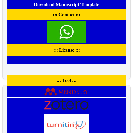
Download Manuscript Template
::: Contact :::
::: License :::
::: Tool :::