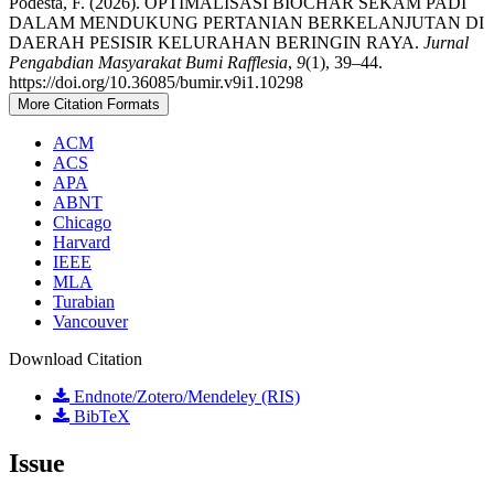
Podesta, F. (2026). OPTIMALISASI BIOCHAR SEKAM PADI
DALAM MENDUKUNG PERTANIAN BERKELANJUTAN DI
DAERAH PESISIR KELURAHAN BERINGIN RAYA.
Jurnal
Pengabdian Masyarakat Bumi Rafflesia
,
9
(1), 39–44.
https://doi.org/10.36085/bumir.v9i1.10298
More Citation Formats
ACM
ACS
APA
ABNT
Chicago
Harvard
IEEE
MLA
Turabian
Vancouver
Download Citation
Endnote/Zotero/Mendeley (RIS)
BibTeX
Issue