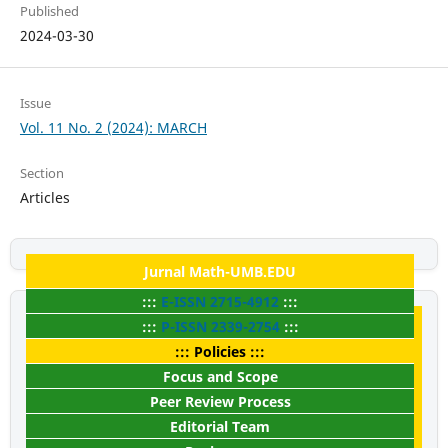
Published
2024-03-30
Issue
Vol. 11 No. 2 (2024): MARCH
Section
Articles
Jurnal Math-UMB.EDU
:::
E-ISSN
2715-4912
:::
:::
P-ISSN
2339-2754
:::
::: Policies :::
Focus and Scope
Peer Review Process
Editorial Team