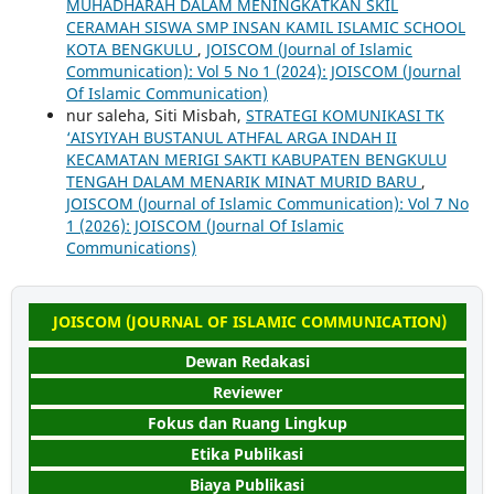
MUHADHARAH DALAM MENINGKATKAN SKIL
CERAMAH SISWA SMP INSAN KAMIL ISLAMIC SCHOOL
KOTA BENGKULU
,
JOISCOM (Journal of Islamic
Communication): Vol 5 No 1 (2024): JOISCOM (Journal
Of Islamic Communication)
nur saleha, Siti Misbah,
STRATEGI KOMUNIKASI TK
‘AISYIYAH BUSTANUL ATHFAL ARGA INDAH II
KECAMATAN MERIGI SAKTI KABUPATEN BENGKULU
TENGAH DALAM MENARIK MINAT MURID BARU
,
JOISCOM (Journal of Islamic Communication): Vol 7 No
1 (2026): JOISCOM (Journal Of Islamic
Communications)
JOISCOM (JOURNAL OF ISLAMIC COMMUNICATION)
Dewan Redakasi
Reviewer
Fokus dan Ruang Lingkup
Etika Publikasi
Biaya Publikasi