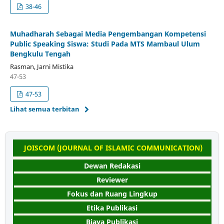
38-46
Muhadharah Sebagai Media Pengembangan Kompetensi
Public Speaking Siswa: Studi Pada MTS Mambaul Ulum
Bengkulu Tengah
Rasman, Jarni Mistika
47-53
47-53
Lihat semua terbitan
JOISCOM (JOURNAL OF ISLAMIC COMMUNICATION)
Dewan Redakasi
Reviewer
Fokus dan Ruang Lingkup
Etika Publikasi
Biaya Publikasi