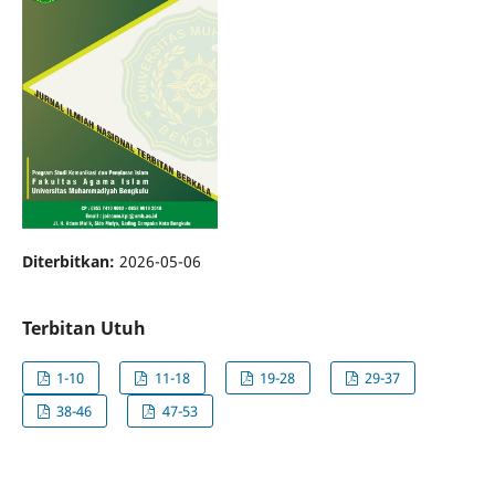
Diterbitkan:
2026-05-06
Terbitan Utuh
1-10
11-18
19-28
29-37
38-46
47-53