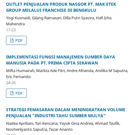
OUTLET PENJUALAN PRODUK NASGOR PT. MAK ETEK
GROUP MELALUI FRANCHISE DI BENGKULU
Yogi Kusnaidi, Gilang Ratnasari, Dilla Putri Syavira, Hafi Izha
Mahendra
17-23
PDF
IMPLEMENTASI FUNGSI MANAJEMEN SUMBER DAYA
MANUSIA PADA PT. PRIMA CIPTA SEKAWAN
Mifta Humairah, Marliza Ade Fitri, Andre Afrianda, Andika M Saputra,
Eric Fernando
24-26
PDF
STRATEGI PEMASARAN DALAM MENINGKATKAN VOLUME
PENJUALAN “INDUSTRI TAHU SUMBER MULYA”
Nadea Apriliani, Tari Kencana, Yayuk Gina Andrea, Ahmad Taufik,
Novherliyanto Saputra, Tezar Arianto