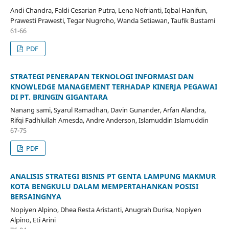
Andi Chandra, Faldi Cesarian Putra, Lena Nofrianti, Iqbal Hanifun,
Prawesti Prawesti, Tegar Nugroho, Wanda Setiawan, Taufik Bustami
61-66
PDF
STRATEGI PENERAPAN TEKNOLOGI INFORMASI DAN
KNOWLEDGE MANAGEMENT TERHADAP KINERJA PEGAWAI
DI PT. BRINGIN GIGANTARA
Nanang sami, Syarul Ramadhan, Davin Gunander, Arfan Alandra,
Rifqi Fadhlullah Amesda, Andre Anderson, Islamuddin Islamuddin
67-75
PDF
ANALISIS STRATEGI BISNIS PT GENTA LAMPUNG MAKMUR
KOTA BENGKULU DALAM MEMPERTAHANKAN POSISI
BERSAINGNYA
Nopiyen Alpino, Dhea Resta Aristanti, Anugrah Durisa, Nopiyen
Alpino, Eti Arini