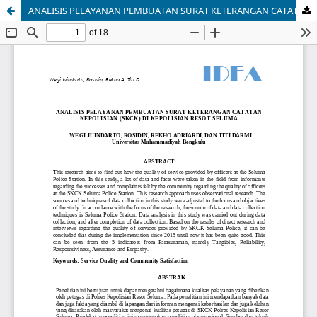
ANALISIS PELAYANAN PEMBUATAN SURAT KETERANGAN CATATAN KEPOLISIAN (SKCK) DI KEPOLISIAN RESOT SELUMA