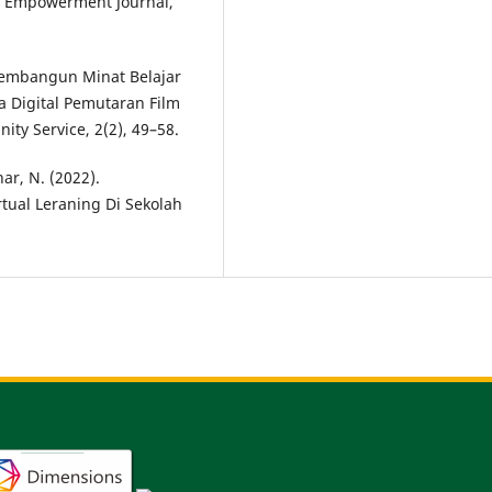
ty Empowerment Journal,
. Membangun Minat Belajar
a Digital Pemutaran Film
ty Service, 2(2), 49–58.
har, N. (2022).
rtual Leraning Di Sekolah