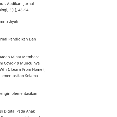
ur. Abdikan: Jurnal
gi, 3(1), 48–54.
uhammadiyah
urnal Pendidikan Dan
Terhadap Minat Membaca
mi Covid-19 Munculnya
Wfh ), Learn From Home (
mplementasikan Selama
). Mengimplementasikan
i Digital Pada Anak