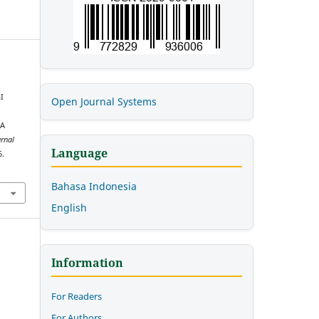
I
Open Journal Systems
RA
rnal
Language
6.
6
Bahasa Indonesia
English
Information
For Readers
For Authors