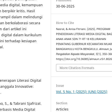
edia digital, kemampuan
30-06-2025
berpikir kritis. Hasil
erampil dalam melindungi
How to Cite
dan berkolaborasi secara
 dari artikel ini
Nasral, & Anisa Fitriani. (2025). PROGRAM
PENDIDIKAN LITERASI MEDIA DIGITAL BAG
 digital dalam kurikulum
ANAK-ANAK SDN 71 RT 18 KELURAHAN
ini terhadap kesiapan
PEMATANG GUBERNUR KECAMATAN MUA
al.
BANGKAHULU KOTA BENGKULU.
Almaun: Ju
Pengabdian Kepada Masyarakat
,
5
(1), 350–36
https://doi.org/10.36085/almaun.v5i1.802
More Citation Formats
Penerapan Literasi Digital
Issue
anggala Innovative:
Vol. 5 No. 1 (2025): JUNI (2025)
.
Section
, S., & Tabrani Sjafrizal.
Articles
erbasis Media Digital