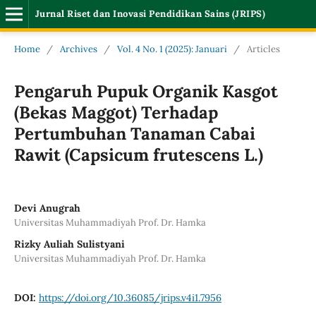
Jurnal Riset dan Inovasi Pendidikan Sains (JRIPS)
Home
/
Archives
/
Vol. 4 No. 1 (2025): Januari
/
Articles
Pengaruh Pupuk Organik Kasgot
(Bekas Maggot) Terhadap
Pertumbuhan Tanaman Cabai
Rawit (Capsicum frutescens L.)
Devi Anugrah
Universitas Muhammadiyah Prof. Dr. Hamka
Rizky Auliah Sulistyani
Universitas Muhammadiyah Prof. Dr. Hamka
DOI:
https://doi.org/10.36085/jrips.v4i1.7956