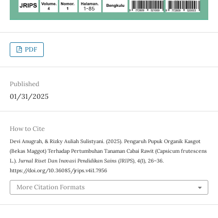
PDF
Published
01/31/2025
How to Cite
Devi Anugrah, & Rizky Auliah Sulistyani. (2025). Pengaruh Pupuk Organik Kasgot
(Bekas Maggot) Terhadap Pertumbuhan Tanaman Cabai Rawit (Capsicum frutescens
L.).
Jurnal Riset Dan Inovasi Pendidikan Sains (JRIPS)
,
4
(1), 26–36.
https://doi.org/10.36085/jrips.v4i1.7956
More Citation Formats