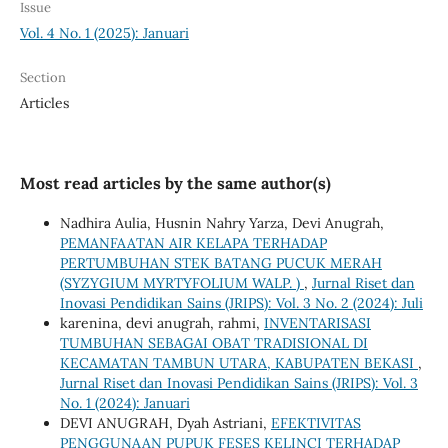
Issue
Vol. 4 No. 1 (2025): Januari
Section
Articles
Most read articles by the same author(s)
Nadhira Aulia, Husnin Nahry Yarza, Devi Anugrah,
PEMANFAATAN AIR KELAPA TERHADAP
PERTUMBUHAN STEK BATANG PUCUK MERAH
(SYZYGIUM MYRTYFOLIUM WALP. )
,
Jurnal Riset dan
Inovasi Pendidikan Sains (JRIPS): Vol. 3 No. 2 (2024): Juli
karenina, devi anugrah, rahmi,
INVENTARISASI
TUMBUHAN SEBAGAI OBAT TRADISIONAL DI
KECAMATAN TAMBUN UTARA, KABUPATEN BEKASI
,
Jurnal Riset dan Inovasi Pendidikan Sains (JRIPS): Vol. 3
No. 1 (2024): Januari
DEVI ANUGRAH, Dyah Astriani,
EFEKTIVITAS
PENGGUNAAN PUPUK FESES KELINCI TERHADAP