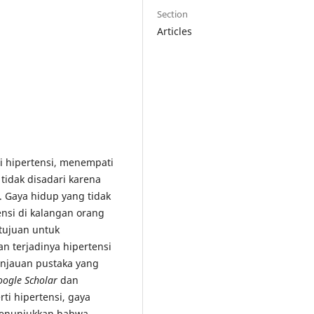
Section
Articles
i hipertensi, menempati
tidak disadari karena
). Gaya hidup yang tidak
ensi di kalangan orang
rtujuan untuk
 terjadinya hipertensi
tinjauan pustaka yang
oogle Scholar
dan
i hipertensi, gaya
 menunjukkan bahwa