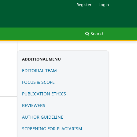
Register
Login
Search
ADDITIONAL MENU
EDITORIAL TEAM
FOCUS & SCOPE
PUBLICATION
ETHIC
S
REVIEWERS
AUTHOR GUIDELINE
SCREENING FOR PLAGIARISM