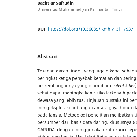
Bachtiar Safrudin
Universitas Muhammadiyah Kalimantan Timur
DOI:
https://doi.org/10.36085/jkmb.v13i1.7937
Abstract
Tekanan darah tinggi, yang juga dikenal sebaga
peringkat ketiga penyebab kematian dan sering 
perkembangannya yang diam-diam (
silent killer
sehat dapat meningkatkan risiko terkena hipert
dewasa yang lebih tua. Tinjauan pustaka ini be
mengeksplorasi hubungan antara gaya hidup dan
pada lansia. Metodologi penelitian melibatkan 
bersumber dari basis data daring, khususnya
G
GARUDA, dengan menggunakan kata kunci sepert
hidup, dan lansia. Hasil dari tinjauan pustaka