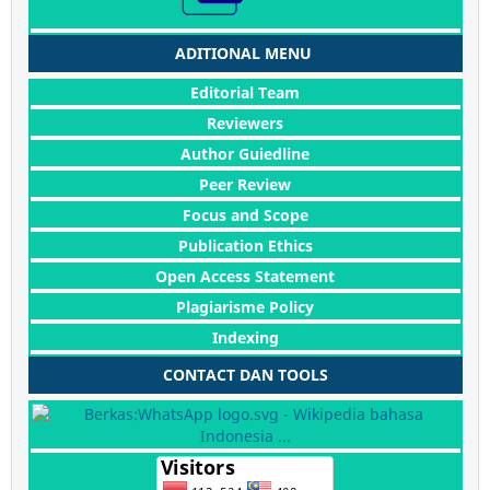
ADITIONAL MENU
Editorial Team
Reviewers
Author Guiedline
Peer Review
Focus and Scope
Publication Ethics
Open Access Statement
Plagiarisme Policy
Indexing
CONTACT DAN TOOLS