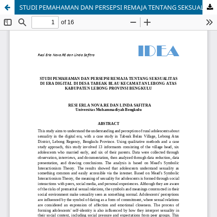
STUDI PEMAHAMAN DAN PERSEPSI REMAJA TENTANG SEKSUALITAS DI ERA DIGITAL DI DESA TABEAK BLAU KECAMATAN LEBONG ATAS KABUPATEN LEBONG PROVINSI BENGKULU