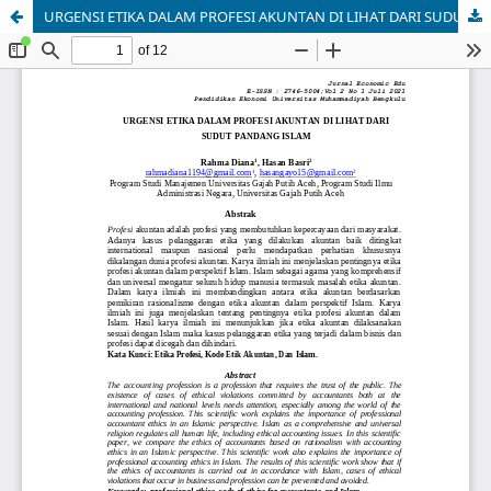
URGENSI ETIKA DALAM PROFESI AKUNTAN DI LIHAT DARI SUDUT PANDANG ISLAM