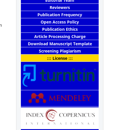
Editorial Team
Reviewers
Publication Frequency
Open Access Policy
an
Publication Ethics
Article Processing Charge
Download Manuscript Template
Screening Plagiarism
::: License :::