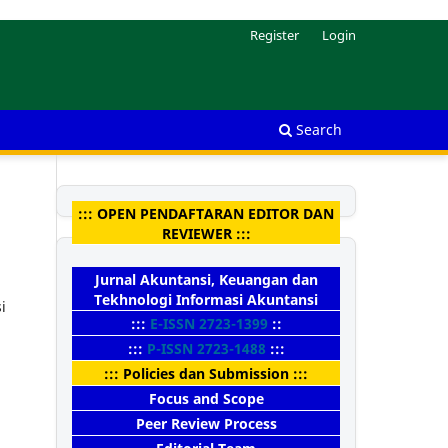
Register
Login
Search
::: OPEN PENDAFTARAN EDITOR DAN
REVIEWER :::
Jurnal Akuntansi, Keuangan dan
Tekhnologi Informasi Akuntansi
i
:::
E-ISSN 2723-1399
::
:::
P-ISSN 2723-1488
:::
::: Policies dan Submission :::
Focus and Scope
Peer Review Process